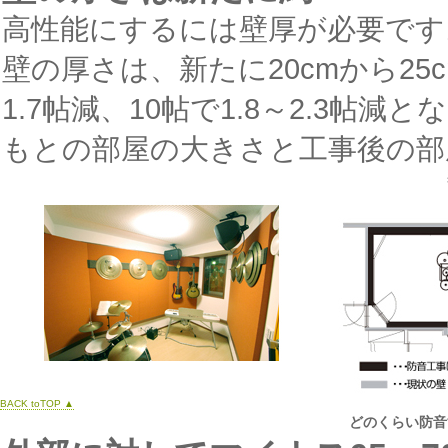
高性能にするには壁厚が必要です
壁の厚さは、新たに20cmから25
1.7帖減、10帖で1.8～2.3帖減
もとの部屋の大きさと工事後の部
BACK toTOP ▲
どのくらい防音