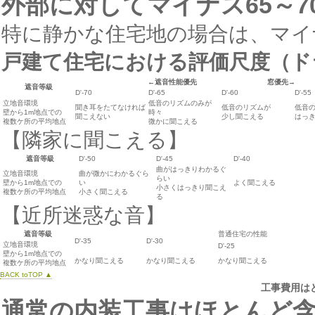
外部に対してマイナス65～7
特に静かな住宅地の場合は、マイナ
戸建て住宅における評価尺度（ド
←遮音性能優先 窓優先→
遮音等級
D'-70
D'-65
D'-60
D'-55
立地音環境
低音のリズムのみが
聞き耳をたてなければ
低音のリズムが
低音
壁から1m地点での
時々
聞こえない
少し聞こえる
はっ
複数ケ所の平均地点
微かに聞こえる
【隣家に聞こえる】
遮音等級
D'-50
D'-45
D'-40
曲がはっきりわかるぐ
立地音環境
曲が微かにわかるぐら
らい
壁から1m地点での
い
よく聞こえる
小さくはっきり聞こえ
複数ケ所の平均地点
小さく聞こえる
る
【近所迷惑な音】
遮音等級
普通住宅の性能
D'-35
D'-30
立地音環境
D'-25
壁から1m地点での
かなり聞こえる
かなり聞こえる
かなり聞こえる
複数ケ所の平均地点
BACK toTOP ▲
工事費用は
通常の内装工事はほとんど