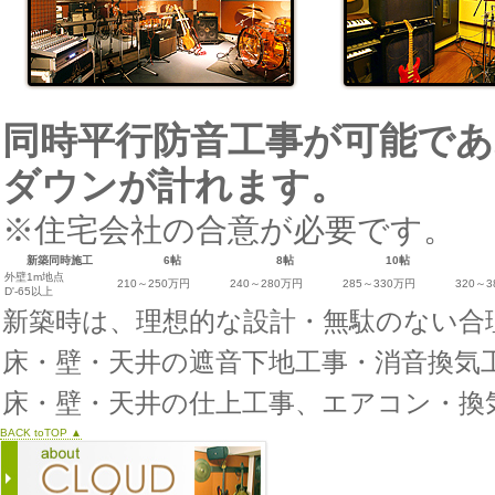
同時平行防音工事が可能で
ダウンが計れます。
※住宅会社の合意が必要です。
新築同時施工
6帖
8帖
10帖
外壁1m地点
210～250万円
240～280万円
285～330万円
320～
D'-65以上
新築時は、理想的な設計・無駄のない合
床・壁・天井の遮音下地工事・消音換気
床・壁・天井の仕上工事、エアコン・換
BACK toTOP ▲