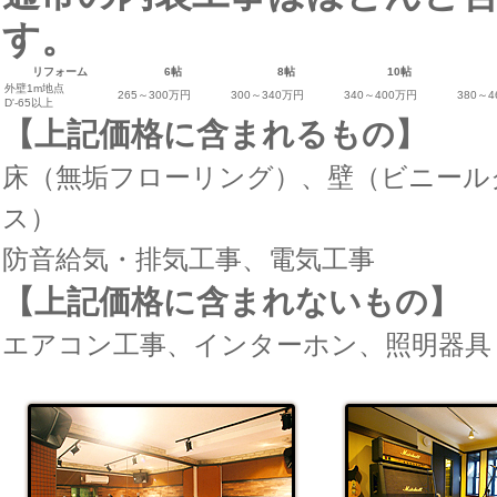
す。
リフォーム
6帖
8帖
10帖
外壁1m地点
265～300万円
300～340万円
340～400万円
380～
D'-65以上
【上記価格に含まれるもの】
床（無垢フローリング）、壁（ビニール
ス）
防音給気・排気工事、電気工事
【上記価格に含まれないもの】
エアコン工事、インターホン、照明器具