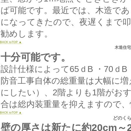
ば可能です。最近では、木造であっ
になってきたので、夜遅くまで叩
勧めします。
BACK toTOP ▲
木造住宅
十分可能です。
設計仕様によって65ｄB ・70ｄ
防音工事自体の総重量は大幅に増
にしたい）、2階よりも1階がお
合は総内装重量を抑えますので、
BACK toTOP ▲
どのく
壁の厚さは新たに約20cm～